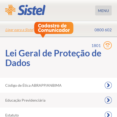
MENU
Ligar para a Sistel
0800 602
1801
Lei Geral de Proteção de
Dados
Esqueci minha senha.
Código de Ética ABRAPP/ANBIMA
Primeira vez? Faça o cadastro.
Educação Previdenciária
Entrar
Estatuto